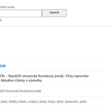
omain name:
es
l.sk
 - Najväčší slovenský florbalový portál, Vždy najnovšie
 Aktuálne články a výsledky
äčší Slovenský florbalový portál
, stars, všetky, rebels, snipers, derby, heslo, ktorý, slovensku, peter