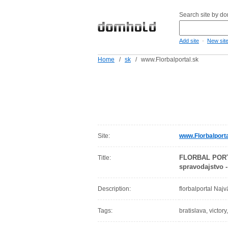
Search site by d
-
Add site
New sit
Home
/
sk
/
www.Florbalportal.sk
Site:
www.Florbalporta
FLORBAL PORTÁL
Title:
spravodajstvo -
Description:
florbalportal Najv
Tags:
bratislava, victory