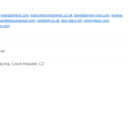
,
newstaiment.com
,
mancityprogrammes.co.uk
,
davidberning.vox.com
,
review-
rantebeaumanoir.com
,
celebrity.co.uk
,
des-stars.net
,
johnnyikon.com
,
s.com
net
ky kraj, Czech Republic, CZ