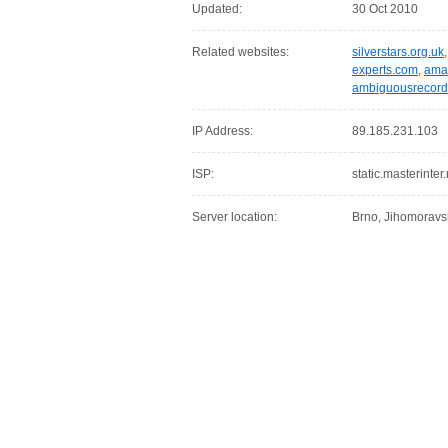
Updated:
30 Oct 2010
Related websites:
silverstars.org.uk
experts.com
,
ama
ambiguousrecord
IP Address:
89.185.231.103
ISP:
static.masterinter.
Server location:
Brno, Jihomoravs